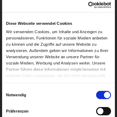
Das Gemeindeleben unserer Kirche ist
Diese Webseite verwendet Cookies
geprägt von Gemeinschaft, Glauben und
Wir verwenden Cookies, um Inhalte und Anzeigen zu
gegenseitiger Unterstützung. Menschen
personalisieren, Funktionen für soziale Medien anbieten
jeden Alters sind eingeladen, mitzuwirken,
zu können und die Zugriffe auf unsere Website zu
mitzufeiern und sich einzubringen.
analysieren. Außerdem geben wir Informationen zu Ihrer
Verwendung unserer Website an unsere Partner für
soziale Medien, Werbung und Analysen weiter. Unsere
Partner führen diese Informationen möglicherweise mit
Kindertagesstätten
Lebendige Gemeinde
weiteren Daten zusammen, die Sie ihnen bereitgestellt
Katholischer Träger
Gruppen & Vereine
haben oder die sie im Rahmen Ihrer Nutzung der Dienste
gesammelt haben.
Einwilligungsauswahl
Notwendig
Präferenzen