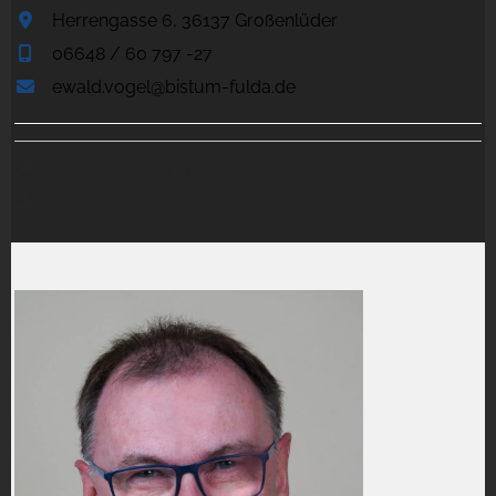
Herrengasse 6, 36137 Großenlüder
06648 / 60 797 -27
ewald.vogel@bistum-fulda.de
Als vCard per E-Mail verschicken
Als vCard herunterladen