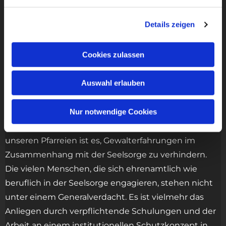
von Kindern, Jugendlichen und erwachsenen
Details zeigen
Schutzbefohlenen durch Mitarbeitende im
kirchlichen Kontext verübt bzw. nicht verhindert
worden ist. Das Ziel der Aufarbeitung ist es,
Cookies zulassen
Fehlverhalten und Straftaten transparent zu machen,
die Täter einer Überprüfung durch die Justiz
Auswahl erlauben
zuzuführen und vor allem den Betroffenen Hilfe und
Entschädigung zukommen zu lassen.
Nur notwendige Cookies
Ziel der Präventionsarbeit im Bistum Fulda und in
unseren Pfarreien ist es, Gewalterfahrungen im
Zusammenhang mit der Seelsorge zu verhindern.
Die vielen Menschen, die sich ehrenamtlich wie
beruflich in der Seelsorge engagieren, stehen nicht
unter einem Generalverdacht. Es ist vielmehr das
Anliegen durch verpflichtende Schulungen und der
Arbeit an einem institutionellen Schutzkonzept in