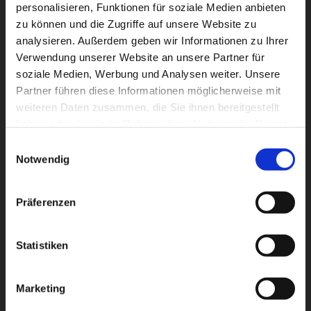
Abschlussbericht der
personalisieren, Funktionen für soziale Medien anbieten
zu können und die Zugriffe auf unsere Website zu
Unabhängigen Kommission
analysieren. Außerdem geben wir Informationen zu Ihrer
zur Aufarbeitung
Verwendung unserer Website an unsere Partner für
sexualisierter Gewalt
soziale Medien, Werbung und Analysen weiter. Unsere
Partner führen diese Informationen möglicherweise mit
weiteren Daten zusammen, die Sie ihnen bereitgestellt
haben oder die sie im Rahmen Ihrer Nutzung der Dienste
Das Thema „Sexualisierte Gewalt“ ist in der
gesammelt haben.
Einwilligungsauswahl
katholischen Kirche in den letzten Wochen in den
Notwendig
Fokus gerückt. Bei der Aufarbeitung der
Geschehnisse in den vergangenen Jahrzehnten
Präferenzen
kommen Einzelheiten zutage, die uns erschrecken
und bedrücken. In unserem Bistum hat jüngst der
Statistiken
Prozess der Sichtung und Aufarbeitung von
Unterlagen ebenfalls begonnen. Betroffene und
Fachleute werten aus, von welchen Personen und in
Marketing
welcher Weise in der Kirche von Fulda Missbrauch