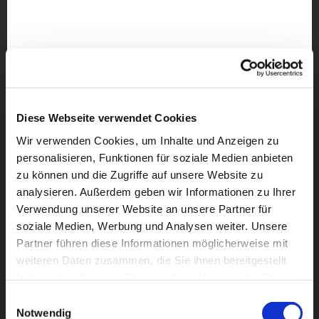
Diese Webseite verwendet Cookies
Wir verwenden Cookies, um Inhalte und Anzeigen zu
personalisieren, Funktionen für soziale Medien anbieten
zu können und die Zugriffe auf unsere Website zu
analysieren. Außerdem geben wir Informationen zu Ihrer
Verwendung unserer Website an unsere Partner für
soziale Medien, Werbung und Analysen weiter. Unsere
Partner führen diese Informationen möglicherweise mit
weiteren Daten zusammen, die Sie ihnen bereitgestellt
Dies könnte Sie auch
haben oder die sie im Rahmen Ihrer Nutzung der Dienste
interessieren
gesammelt haben.
Einwilligungsauswahl
Notwendig