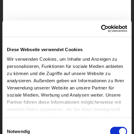
Diese Webseite verwendet Cookies
Wir verwenden Cookies, um Inhalte und Anzeigen zu
personalisieren, Funktionen für soziale Medien anbieten
zu können und die Zugriffe auf unsere Website zu
analysieren. Außerdem geben wir Informationen zu Ihrer
Verwendung unserer Website an unsere Partner für
soziale Medien, Werbung und Analysen weiter. Unsere
Partner führen diese Informationen möglicherweise mit
weiteren Daten zusammen, die Sie ihnen bereitgestellt
Dies könnte Sie auch
haben oder die sie im Rahmen Ihrer Nutzung der Dienste
interessieren
gesammelt haben.
Einwilligungsauswahl
Notwendig