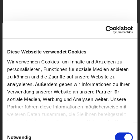
Diese Webseite verwendet Cookies
Wir verwenden Cookies, um Inhalte und Anzeigen zu
personalisieren, Funktionen für soziale Medien anbieten
zu können und die Zugriffe auf unsere Website zu
analysieren. Außerdem geben wir Informationen zu Ihrer
Verwendung unserer Website an unsere Partner für
soziale Medien, Werbung und Analysen weiter. Unsere
Partner führen diese Informationen möglicherweise mit
weiteren Daten zusammen, die Sie ihnen bereitgestellt
Dies könnte Sie auch
haben oder die sie im Rahmen Ihrer Nutzung der Dienste
interessieren
gesammelt haben.
Einwilligungsauswahl
Notwendig