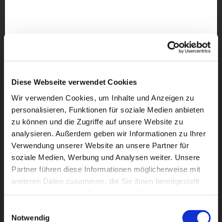
Diese Webseite verwendet Cookies
Wir verwenden Cookies, um Inhalte und Anzeigen zu
personalisieren, Funktionen für soziale Medien anbieten
zu können und die Zugriffe auf unsere Website zu
analysieren. Außerdem geben wir Informationen zu Ihrer
Verwendung unserer Website an unsere Partner für
soziale Medien, Werbung und Analysen weiter. Unsere
Partner führen diese Informationen möglicherweise mit
weiteren Daten zusammen, die Sie ihnen bereitgestellt
Dies könnte Sie auch
haben oder die sie im Rahmen Ihrer Nutzung der Dienste
interessieren
gesammelt haben.
Einwilligungsauswahl
Notwendig