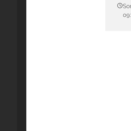
Son
09