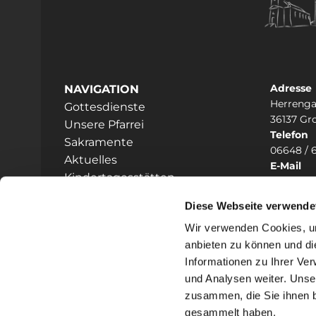
Adresse
NAVIGATION
Herrenga
Gottesdienste
36137 Gr
Unsere Pfarrei
Telefon
Sakramente
06648 / 
Aktuelles
E-Mail
Kindertagesstätten
heilig

Prävention
Diese Webseite verwende
Hinweisgeberschutz
Wir verwenden Cookies, um
anbieten zu können und di
Informationen zu Ihrer Ve
und Analysen weiter. Unse
zusammen, die Sie ihnen b
I
gesammelt haben.