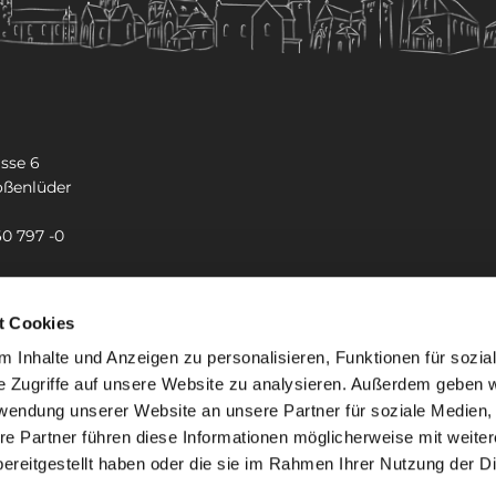
sse 6
oßenlüder
60 797 -0
-kreuz.grossenlueder@bistum-fulda.de
t Cookies
 Inhalte und Anzeigen zu personalisieren, Funktionen für sozia
e Zugriffe auf unsere Website zu analysieren. Außerdem geben w
rwendung unserer Website an unsere Partner für soziale Medien
re Partner führen diese Informationen möglicherweise mit weite
ereitgestellt haben oder die sie im Rahmen Ihrer Nutzung der D
mpressum
Datenschutzerklärung
ChurchDesk-Lo