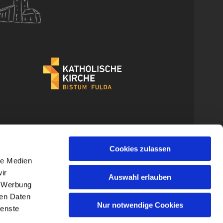
Cookies zulassen
le Medien
ir
Auswahl erlauben
, Werbung
ren Daten
Nur notwendige Cookies
ienste
gin