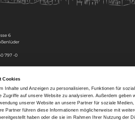
sse 6
oßenlüder
60 797 -0
-kreuz.grossenlueder@bistum-fulda.de
t Cookies
 Inhalte und Anzeigen zu personalisieren, Funktionen für sozia
e Zugriffe auf unsere Website zu analysieren. Außerdem geben w
rwendung unserer Website an unsere Partner für soziale Medien
re Partner führen diese Informationen möglicherweise mit weite
ereitgestellt haben oder die sie im Rahmen Ihrer Nutzung der D
mpressum
Datenschutzerklärung
ChurchDesk-Lo