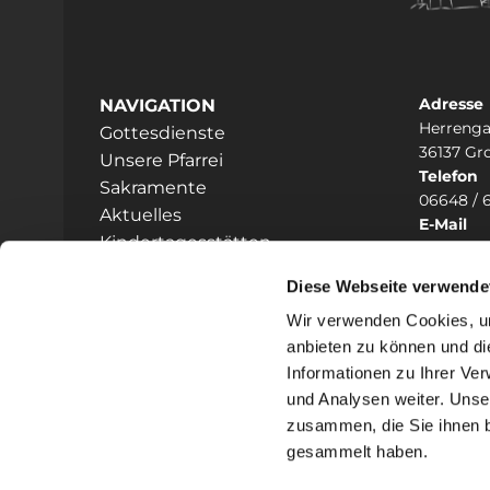
Adresse
NAVIGATION
Herrenga
Gottesdienste
36137 Gr
Unsere Pfarrei
Telefon
Sakramente
06648 / 
Aktuelles
E-Mail
Kindertagesstätten
heilig

Prävention
Diese Webseite verwende
Hinweisgeberschutz
Wir verwenden Cookies, um
anbieten zu können und di
Informationen zu Ihrer Ve
und Analysen weiter. Unse
zusammen, die Sie ihnen b
I
gesammelt haben.