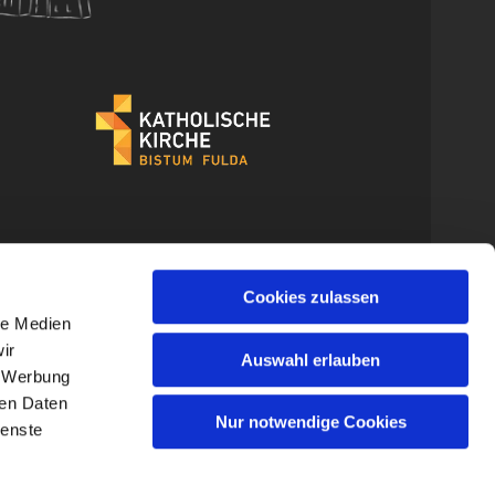
Cookies zulassen
le Medien
ir
Auswahl erlauben
, Werbung
ren Daten
Nur notwendige Cookies
ienste
gin