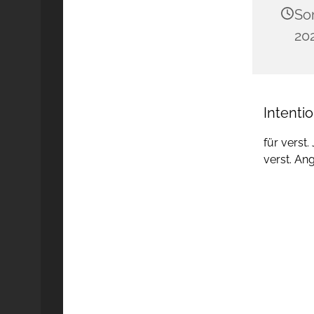
So
202
Intenti
für verst.
verst. An