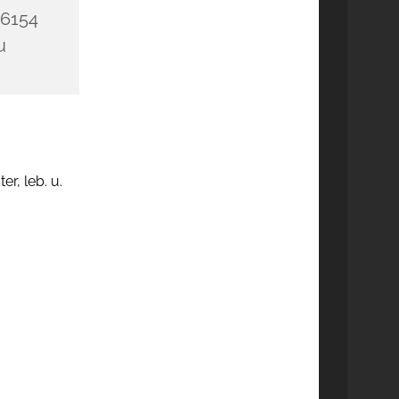
36154
u
r, leb. u.