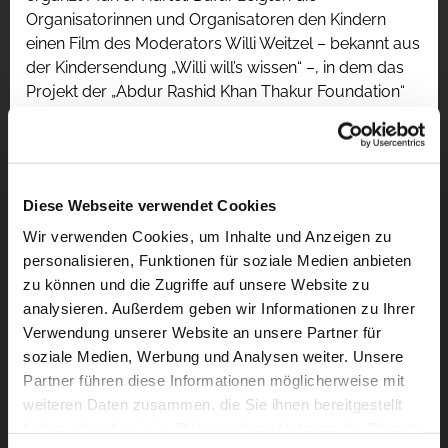
Organisatorinnen und Organisatoren den Kindern
einen Film des Moderators Willi Weitzel – bekannt aus
der Kindersendung „Willi will’s wissen“ –, in dem das
Projekt der „Abdur Rashid Khan Thakur Foundation“
vorgestellt wird.
Was die Sternsingeraktion in Großenlüder besonders
macht, ist, dass die Gruppen nicht gezielt zu
angemeldeten Haushalten gehen, sondern jedes
Diese Webseite verwendet Cookies
Haus im Ort aufsuchen. „Natürlich gibt es auch
Wir verwenden Cookies, um Inhalte und Anzeigen zu
Mitbürger, die nicht wollen, dass die Sternsinger bei
personalisieren, Funktionen für soziale Medien anbieten
ihnen vorbeikommen. Wer das nicht möchte, kann
zu können und die Zugriffe auf unsere Website zu
sich jederzeit bei unserer Pfarrei melden“, berichtet
analysieren. Außerdem geben wir Informationen zu Ihrer
Hartel. Das komme jedoch nur selten vor. Mit der
Verwendung unserer Website an unsere Partner für
Traktorfahrt soll neben der Aufmerksamkeit auch den
soziale Medien, Werbung und Analysen weiter. Unsere
Kindern gezeigt werden, welch besonderen Dienst sie
Partner führen diese Informationen möglicherweise mit
tun. „Natürlich kann eine Aktion wie diese Fahrt die
weiteren Daten zusammen, die Sie ihnen bereitgestellt
Berührungsängste abbauen. In der langen Zeit, in der
haben oder die sie im Rahmen Ihrer Nutzung der Dienste
ich schon als Sternsingerin unterwegs bin, habe ich