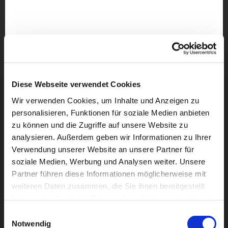
Diese Webseite verwendet Cookies
Wir verwenden Cookies, um Inhalte und Anzeigen zu
personalisieren, Funktionen für soziale Medien anbieten
zu können und die Zugriffe auf unsere Website zu
analysieren. Außerdem geben wir Informationen zu Ihrer
Verwendung unserer Website an unsere Partner für
soziale Medien, Werbung und Analysen weiter. Unsere
Partner führen diese Informationen möglicherweise mit
weiteren Daten zusammen, die Sie ihnen bereitgestellt
Dies könnte Sie auch
haben oder die sie im Rahmen Ihrer Nutzung der Dienste
interessieren
gesammelt haben.
Einwilligungsauswahl
Notwendig