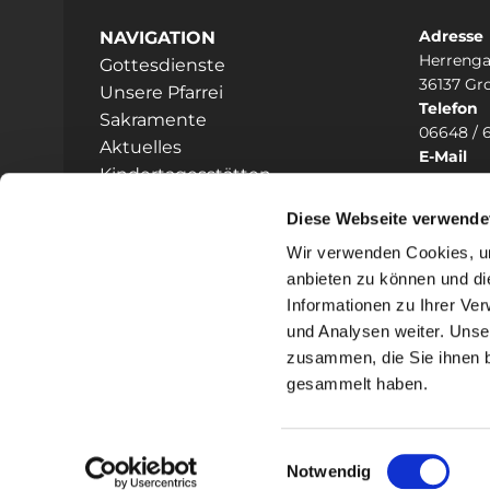
Adresse
NAVIGATION
Herrenga
Gottesdienste
36137 Gr
Unsere Pfarrei
Telefon
Sakramente
06648 / 
Aktuelles
E-Mail
Kindertagesstätten
heilig

Prävention
Diese Webseite verwende
Hinweisgeberschutz
Wir verwenden Cookies, um
anbieten zu können und di
Informationen zu Ihrer Ve
und Analysen weiter. Unse
zusammen, die Sie ihnen b
I
gesammelt haben.
Einwilligungsauswahl
Notwendig