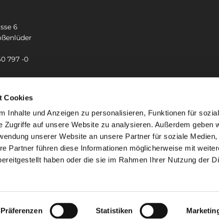
sse 6
oßenlüder
60 797 -0
-kreuz.grossenlueder@bistum-fulda.de
t Cookies
 Inhalte und Anzeigen zu personalisieren, Funktionen für sozia
e Zugriffe auf unsere Website zu analysieren. Außerdem geben w
rwendung unserer Website an unsere Partner für soziale Medien
re Partner führen diese Informationen möglicherweise mit weite
ereitgestellt haben oder die sie im Rahmen Ihrer Nutzung der D
mpressum
Datenschutzerklärung
ChurchDesk-Lo
Präferenzen
Statistiken
Marketin