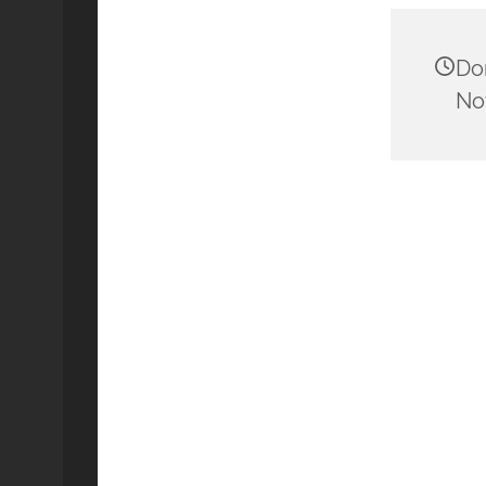
Don
No