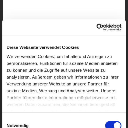
Diese Webseite verwendet Cookies
Wir verwenden Cookies, um Inhalte und Anzeigen zu
personalisieren, Funktionen für soziale Medien anbieten
zu können und die Zugriffe auf unsere Website zu
analysieren. Außerdem geben wir Informationen zu Ihrer
Verwendung unserer Website an unsere Partner für
soziale Medien, Werbung und Analysen weiter. Unsere
Partner führen diese Informationen möglicherweise mit
weiteren Daten zusammen, die Sie ihnen bereitgestellt
Dies könnte Sie auch
haben oder die sie im Rahmen Ihrer Nutzung der Dienste
interessieren
gesammelt haben.
Einwilligungsauswahl
Notwendig