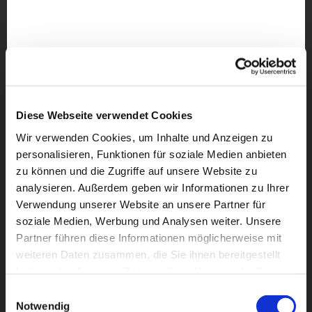
Diese Webseite verwendet Cookies
Wir verwenden Cookies, um Inhalte und Anzeigen zu
personalisieren, Funktionen für soziale Medien anbieten
zu können und die Zugriffe auf unsere Website zu
analysieren. Außerdem geben wir Informationen zu Ihrer
Verwendung unserer Website an unsere Partner für
soziale Medien, Werbung und Analysen weiter. Unsere
Partner führen diese Informationen möglicherweise mit
weiteren Daten zusammen, die Sie ihnen bereitgestellt
Dies könnte Sie auch
haben oder die sie im Rahmen Ihrer Nutzung der Dienste
interessieren
gesammelt haben.
Einwilligungsauswahl
Notwendig