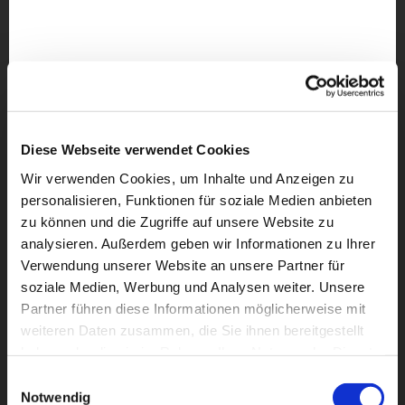
Diese Webseite verwendet Cookies
Wir verwenden Cookies, um Inhalte und Anzeigen zu
personalisieren, Funktionen für soziale Medien anbieten
zu können und die Zugriffe auf unsere Website zu
analysieren. Außerdem geben wir Informationen zu Ihrer
Verwendung unserer Website an unsere Partner für
soziale Medien, Werbung und Analysen weiter. Unsere
Partner führen diese Informationen möglicherweise mit
weiteren Daten zusammen, die Sie ihnen bereitgestellt
Dies könnte Sie auch
haben oder die sie im Rahmen Ihrer Nutzung der Dienste
interessieren
gesammelt haben.
Einwilligungsauswahl
Notwendig