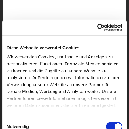
Diese Webseite verwendet Cookies
Wir verwenden Cookies, um Inhalte und Anzeigen zu
personalisieren, Funktionen für soziale Medien anbieten
zu können und die Zugriffe auf unsere Website zu
analysieren. Außerdem geben wir Informationen zu Ihrer
Verwendung unserer Website an unsere Partner für
soziale Medien, Werbung und Analysen weiter. Unsere
Partner führen diese Informationen möglicherweise mit
weiteren Daten zusammen, die Sie ihnen bereitgestellt
Dies könnte Sie auch
haben oder die sie im Rahmen Ihrer Nutzung der Dienste
interessieren
gesammelt haben.
Einwilligungsauswahl
Notwendig