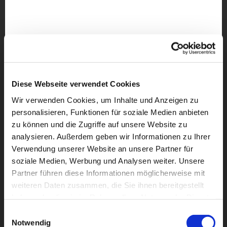
Diese Webseite verwendet Cookies
Wir verwenden Cookies, um Inhalte und Anzeigen zu
personalisieren, Funktionen für soziale Medien anbieten
zu können und die Zugriffe auf unsere Website zu
analysieren. Außerdem geben wir Informationen zu Ihrer
Verwendung unserer Website an unsere Partner für
soziale Medien, Werbung und Analysen weiter. Unsere
Partner führen diese Informationen möglicherweise mit
weiteren Daten zusammen, die Sie ihnen bereitgestellt
Dies könnte Sie auch
haben oder die sie im Rahmen Ihrer Nutzung der Dienste
interessieren
gesammelt haben.
Einwilligungsauswahl
Notwendig