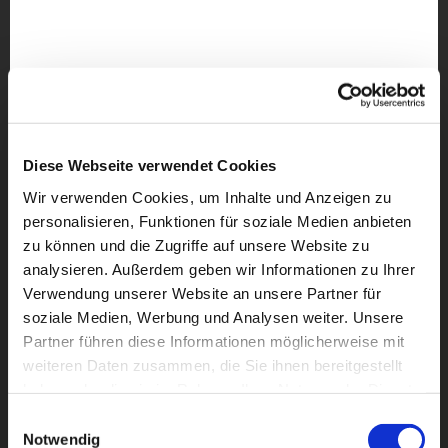
Diese Webseite verwendet Cookies
Wir verwenden Cookies, um Inhalte und Anzeigen zu
personalisieren, Funktionen für soziale Medien anbieten
zu können und die Zugriffe auf unsere Website zu
analysieren. Außerdem geben wir Informationen zu Ihrer
Verwendung unserer Website an unsere Partner für
soziale Medien, Werbung und Analysen weiter. Unsere
Partner führen diese Informationen möglicherweise mit
weiteren Daten zusammen, die Sie ihnen bereitgestellt
Dies könnte Sie auch
haben oder die sie im Rahmen Ihrer Nutzung der Dienste
interessieren
gesammelt haben.
Einwilligungsauswahl
Notwendig