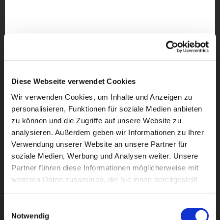
Diese Webseite verwendet Cookies
Wir verwenden Cookies, um Inhalte und Anzeigen zu
personalisieren, Funktionen für soziale Medien anbieten
zu können und die Zugriffe auf unsere Website zu
analysieren. Außerdem geben wir Informationen zu Ihrer
Verwendung unserer Website an unsere Partner für
soziale Medien, Werbung und Analysen weiter. Unsere
Partner führen diese Informationen möglicherweise mit
weiteren Daten zusammen, die Sie ihnen bereitgestellt
Dies könnte Sie auch
haben oder die sie im Rahmen Ihrer Nutzung der Dienste
interessieren
gesammelt haben.
Einwilligungsauswahl
Notwendig