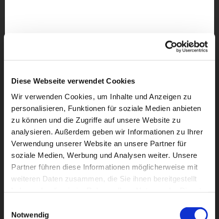
Diese Webseite verwendet Cookies
Wir verwenden Cookies, um Inhalte und Anzeigen zu
personalisieren, Funktionen für soziale Medien anbieten
zu können und die Zugriffe auf unsere Website zu
analysieren. Außerdem geben wir Informationen zu Ihrer
Verwendung unserer Website an unsere Partner für
soziale Medien, Werbung und Analysen weiter. Unsere
Partner führen diese Informationen möglicherweise mit
weiteren Daten zusammen, die Sie ihnen bereitgestellt
Dies könnte Sie auch
haben oder die sie im Rahmen Ihrer Nutzung der Dienste
interessieren
gesammelt haben.
Einwilligungsauswahl
Notwendig