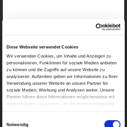
Diese Webseite verwendet Cookies
Wir verwenden Cookies, um Inhalte und Anzeigen zu
personalisieren, Funktionen für soziale Medien anbieten
zu können und die Zugriffe auf unsere Website zu
analysieren. Außerdem geben wir Informationen zu Ihrer
Verwendung unserer Website an unsere Partner für
soziale Medien, Werbung und Analysen weiter. Unsere
Partner führen diese Informationen möglicherweise mit
weiteren Daten zusammen, die Sie ihnen bereitgestellt
Dies könnte Sie auch
haben oder die sie im Rahmen Ihrer Nutzung der Dienste
interessieren
gesammelt haben.
Einwilligungsauswahl
Notwendig