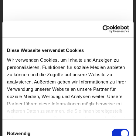
Diese Webseite verwendet Cookies
Wir verwenden Cookies, um Inhalte und Anzeigen zu
personalisieren, Funktionen für soziale Medien anbieten
zu können und die Zugriffe auf unsere Website zu
analysieren. Außerdem geben wir Informationen zu Ihrer
Verwendung unserer Website an unsere Partner für
soziale Medien, Werbung und Analysen weiter. Unsere
Partner führen diese Informationen möglicherweise mit
weiteren Daten zusammen, die Sie ihnen bereitgestellt
Dies könnte Sie auch
haben oder die sie im Rahmen Ihrer Nutzung der Dienste
interessieren
gesammelt haben.
Einwilligungsauswahl
Notwendig