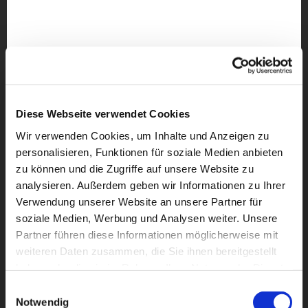
Diese Webseite verwendet Cookies
Wir verwenden Cookies, um Inhalte und Anzeigen zu
personalisieren, Funktionen für soziale Medien anbieten
zu können und die Zugriffe auf unsere Website zu
analysieren. Außerdem geben wir Informationen zu Ihrer
Verwendung unserer Website an unsere Partner für
soziale Medien, Werbung und Analysen weiter. Unsere
Partner führen diese Informationen möglicherweise mit
weiteren Daten zusammen, die Sie ihnen bereitgestellt
Dies könnte Sie auch
haben oder die sie im Rahmen Ihrer Nutzung der Dienste
interessieren
gesammelt haben.
Einwilligungsauswahl
Notwendig