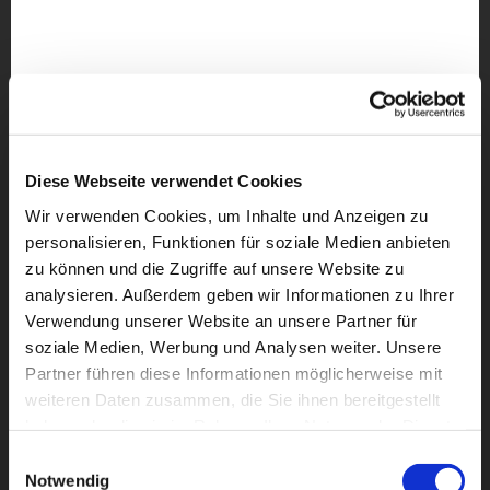
Diese Webseite verwendet Cookies
Wir verwenden Cookies, um Inhalte und Anzeigen zu
personalisieren, Funktionen für soziale Medien anbieten
zu können und die Zugriffe auf unsere Website zu
analysieren. Außerdem geben wir Informationen zu Ihrer
Verwendung unserer Website an unsere Partner für
soziale Medien, Werbung und Analysen weiter. Unsere
Partner führen diese Informationen möglicherweise mit
weiteren Daten zusammen, die Sie ihnen bereitgestellt
Dies könnte Sie auch
haben oder die sie im Rahmen Ihrer Nutzung der Dienste
interessieren
gesammelt haben.
Einwilligungsauswahl
Notwendig