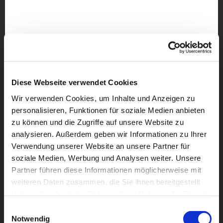
Diese Webseite verwendet Cookies
Wir verwenden Cookies, um Inhalte und Anzeigen zu
personalisieren, Funktionen für soziale Medien anbieten
zu können und die Zugriffe auf unsere Website zu
analysieren. Außerdem geben wir Informationen zu Ihrer
Verwendung unserer Website an unsere Partner für
soziale Medien, Werbung und Analysen weiter. Unsere
Partner führen diese Informationen möglicherweise mit
weiteren Daten zusammen, die Sie ihnen bereitgestellt
Dies könnte Sie auch
haben oder die sie im Rahmen Ihrer Nutzung der Dienste
interessieren
gesammelt haben.
Einwilligungsauswahl
Notwendig